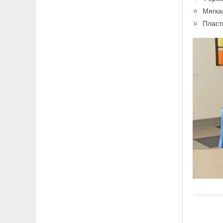
Мягка
Пласт