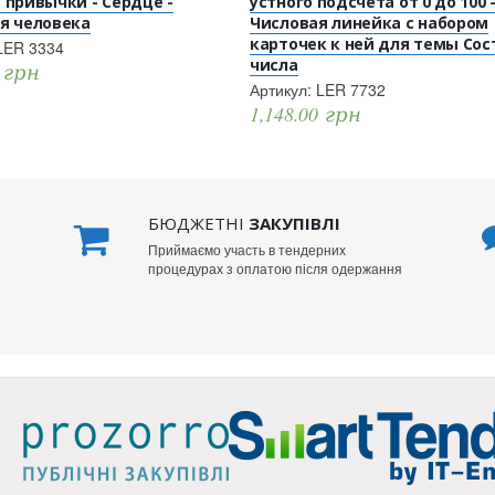
 привычки - Сердце -
устного подсчета от 0 до 100 
я человека
Числовая линейка с набором
карточек к ней для темы Сос
LER 3334
числа
0
грн
Артикул:
LER 7732
1,148.00
грн
БЮДЖЕТНІ
ЗАКУПІВЛІ
Приймаємо участь в тендерних
процедурах з оплатою після одержання