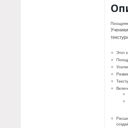
Оп
Поощряет
Ученики
текстур
Этот 
Поощр
Усили
Разви
Текст
Включ
Расши
созда