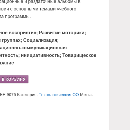
рационные и раздаточные альбомы в
твии с основными темами учебного
ла программы.
ное восприятие; Развитие моторики;
в группах; Социализация;
ационно-коммуникационная
нтность; инициативность; Товарищеское
ование
о
В КОРЗИНУ
ационные
LER 9075
Категория:
Технологическая ОО
Метка:
ные
вии
и