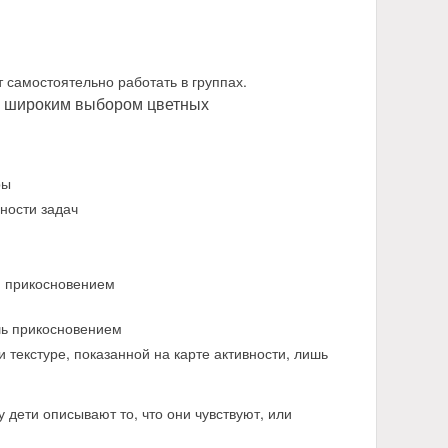
а
ы
й
 самостоятельно работать в группах.
 с широким выбором цветных
ры
ности задач
м прикосновением
шь прикосновением
 текстуре, показанной на карте активности, лишь
 дети описывают то, что они чувствуют, или