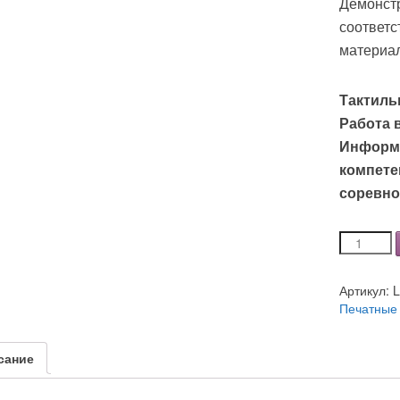
Демонст
соответс
материа
Тактиль
Работа 
Информ
компете
соревн
Количеств
Альбомы
демонстр
Артикул:
и
Печатные
раздаточ
в
соответст
сание
с
основным