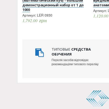
(математический куб) - большой
вредные
демонстрационный набор от 1 до
анатоми
1000
Артикул:
Артикул:
LER 0930
1,120.0
1,792.00
грн
ТИПОВЫЕ
СРЕДСТВА
ОБУЧЕНИЯ
Перелік засобів відповідає
рекомендаціям типового переліку