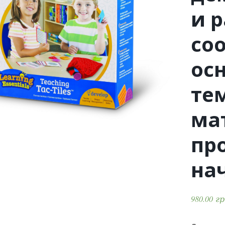
и 
со
ос
те
ма
пр
на
980.00
г