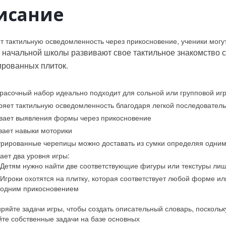
темами
исание
учебного
материал
программ
начально
 тактильную осведомленность через прикосновение, ученики могут
школы
 начальной школы развивают свое тактильное знакомство
ированных плиток.
красочный набор идеально подходит для сольной или групповой иг
яет тактильную осведомленность благодаря легкой последователь
вает выявления формы через прикосновение
вает навыки моторики
урированные черепицы можно доставать из сумки определяя одни
ает два уровня игры:
Детям нужно найти две соответствующие фигуры или текстуры ли
Игроки охотятся на плитку, которая соответствует любой форме или
одним прикосновением
ряйте задачи игры, чтобы создать описательный словарь, поскольку
йте собственные задачи на базе основных