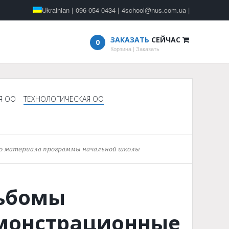
Ukrainian
|
096-054-0434
|
4school@nus.com.ua
|
ЗАКАЗАТЬ
СЕЙЧАС
0
Корзина
|
Заказать
Я ОО
ТЕХНОЛОГИЧЕСКАЯ ОО
о материала программы начальной школы
ьбомы
монстрационные