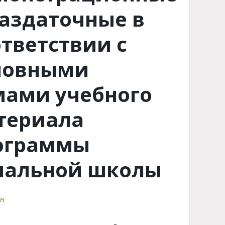
раздаточные в
ответствии с
новными
мами учебного
териала
ограммы
чальной школы
рн