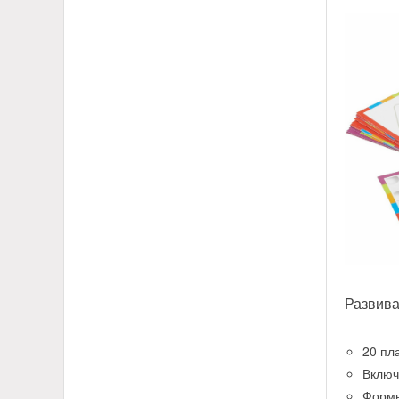
Развива
20 пл
Включ
Формы