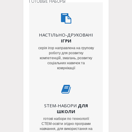
ГОТОВЫЕ НАБОРЫ
НАСТІЛЬНО-ДРУКОВАНІ
ІГРИ
серія ігор направлена на групову
роботу для розвитку
компетенцій, змагань, розвитку
соціальних навичок та
комунікації
STEM-НАБОРИ
ДЛЯ
ШКОЛИ
готові набори по технології
СТЕМ-освіти згідно програми
навчання, для використання на