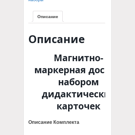
доска
с
набором
Описание
дидактических
карточек»
Описание
Магнитно-
маркерная доска с
набором
дидактических
карточек
Описание Комплекта