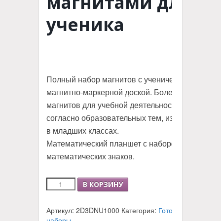
магнитами для
ученика
Полный набор магнитов с ученической
магнитно-маркерной доской. Более 1000
магнитов для учебной деятельности
согласно образовательных тем, изучаемых
в младших классах.
Математический планшет с набором цифр и
математических знаков.
Количество
В КОРЗИНУ
Комплект
«Магнитно-
Артикул:
2D3DNU1000
Категория:
Готовые
маркерная
наборы