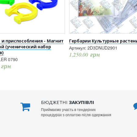
 и приспособления - Магнит
Гербарии Культурные растен
ой (ученический набор
Артикул:
2D3DNUD2901
в)
1,250.00
грн
LER 0790
0
грн
БЮДЖЕТНІ
ЗАКУПІВЛІ
Приймаємо участь в тендерних
процедурах з оплатою після одержання