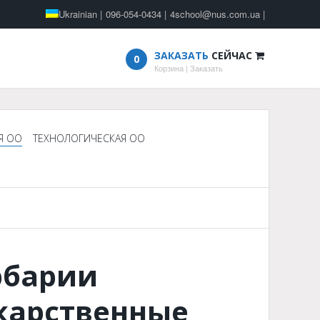
Ukrainian
|
096-054-0434
|
4school@nus.com.ua
|
ЗАКАЗАТЬ
СЕЙЧАС
0
Корзина
|
Заказать
Я ОО
ТЕХНОЛОГИЧЕСКАЯ ОО
рбарии
карственные