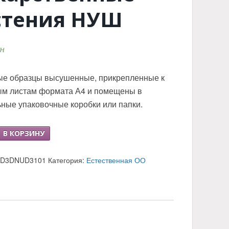
стения НУШ
рн
ые образцы высушенные, прикрепленные к
ым листам формата А4 и помещены в
ные упаковочные коробки или папки.
о
В КОРЗИНУ
енные
2D3DNUD3101
Категория:
Естественная ОО