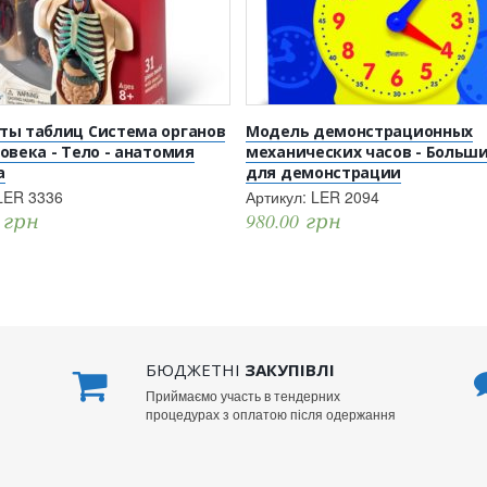
ты таблиц Система органов
Модель демонстрационных
овека - Тело - анатомия
механических часов - Больш
а
для демонстрации
LER 3336
Артикул:
LER 2094
0
грн
980.00
грн
БЮДЖЕТНІ
ЗАКУПІВЛІ
Приймаємо участь в тендерних
процедурах з оплатою після одержання