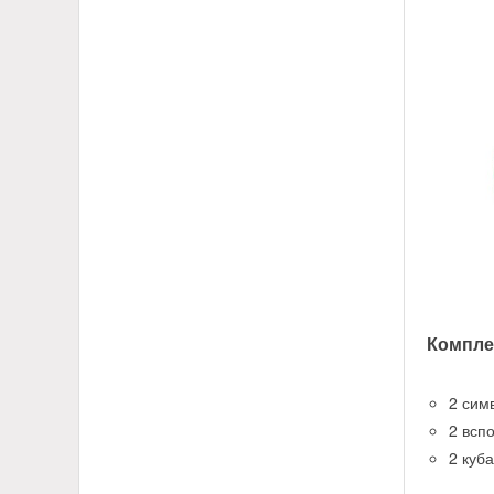
Компле
2 сим
2 всп
2 куб