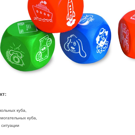
кт:
вольных куба,
омогательных куба,
а ситуации