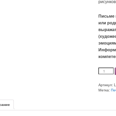
рисунков
Письме 
или род
выражат
(художе
эмоциям
Информ
компете
Количеств
Набор
сюжетных
Артикул:
и
Метка:
Пе
предметн
рисунков,
литератур
сание
и
языковое