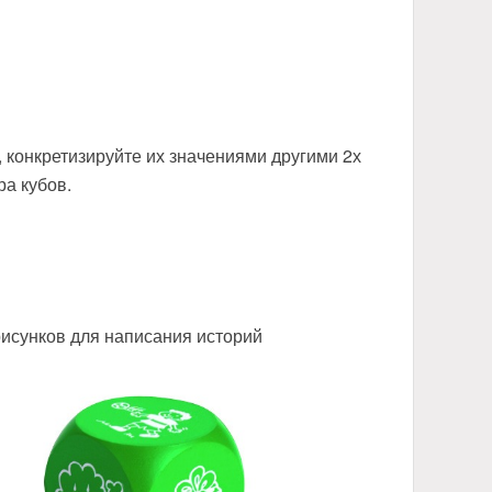
х
 конкретизируйте их значениями другими 2х
ра кубов.
исунков для написания историй