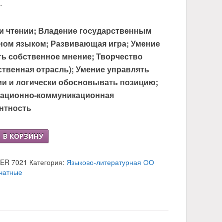
.
и чтении; Владение государственным
ном языком; Развивающая игра; Умение
ь собственное мнение; Творчество
ственная отрасль); Умение управлять
и и логически обосновывать позицию;
ационно-коммуникационная
нтность
о
В КОРЗИНУ
LER 7021
Категория:
Языково-литературная ОО
чатные
ых
ное