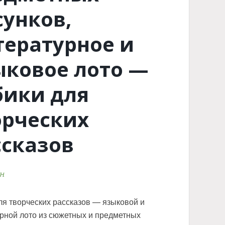
сунков,
тературное и
ыковое лото —
бики для
орческих
ссказов
рн
ля творческих рассказов — языковой и
рной лото из сюжетных и предметных