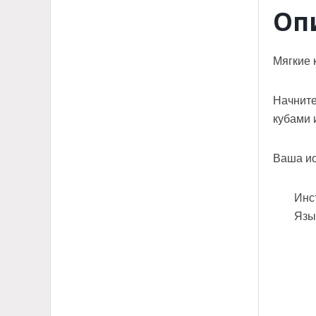
Оп
Мягкие 
Начните
кубами 
Ваша ис
Инс
Язы