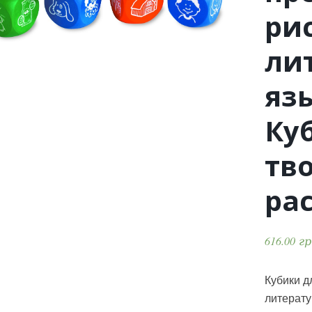
ри
ли
яз
Ку
тв
ра
616.00
г
Кубики д
литерату