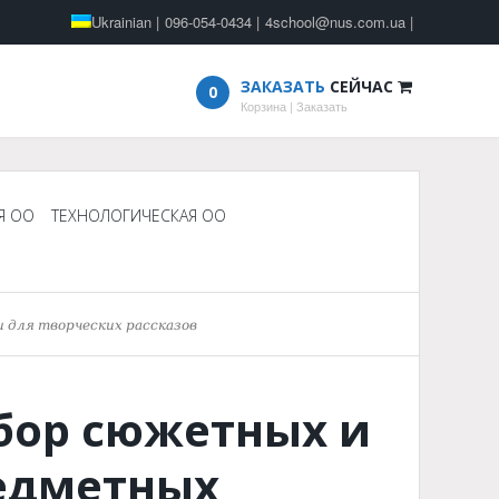
Ukrainian
|
096-054-0434
|
4school@nus.com.ua
|
ЗАКАЗАТЬ
СЕЙЧАС
0
Корзина
|
Заказать
Я ОО
ТЕХНОЛОГИЧЕСКАЯ ОО
 для творческих рассказов
бор сюжетных и
едметных