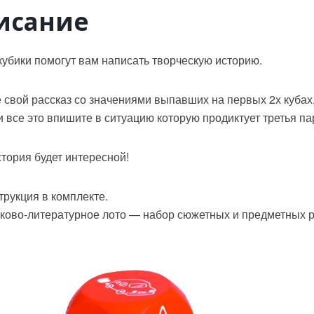
лото
исание
-
Кубики
для
творчески
кубики помогут вам написать творческую историю.
рассказов
 свой рассказ со значениями выпавших на первых 2х кубах,
и все это впишите в ситуацию которую продиктует третья па
тория будет интересной!
трукция в комплекте.
ково-литературное лото — набор сюжетных и предметных р