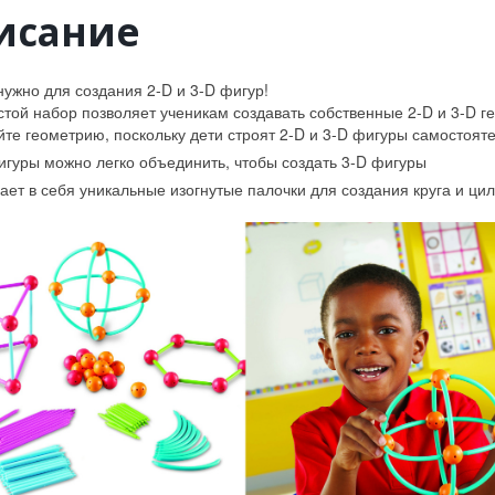
3D
исание
объектов
в
соответст
с
 нужно для создания 2-D и 3-D фигур!
основным
стой набор позволяет ученикам создавать собственные 2-D и 3-D 
темами
йте геометрию, поскольку дети строят 2-D и 3-D фигуры самостоят
учебного
игуры можно легко объединить, чтобы создать 3-D фигуры
материал
ает в себя уникальные изогнутые палочки для создания круга и ци