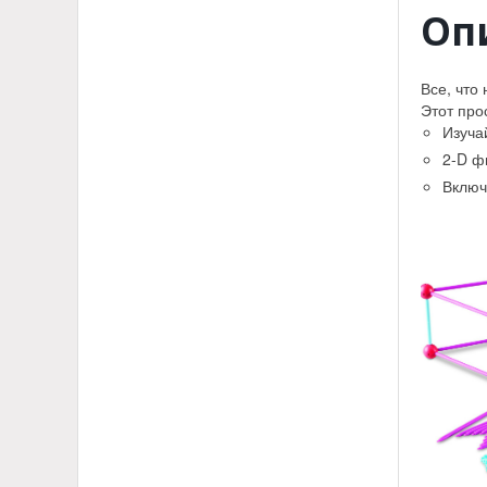
Оп
Все, что
Этот про
Изуча
2-D ф
Включ