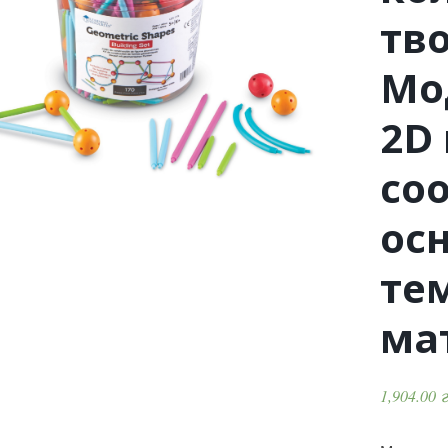
тв
Мо
2D 
со
ос
те
ма
1,904.00