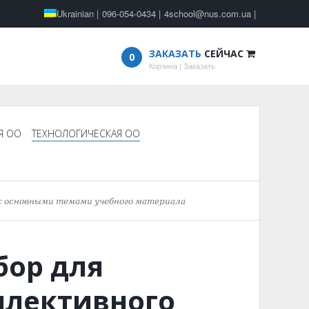
Ukrainian
|
096-054-0434
|
4school@nus.com.ua
|
ЗАКАЗАТЬ
СЕЙЧАС
0
Корзина
|
Заказать
Я ОО
ТЕХНОЛОГИЧЕСКАЯ ОО
 с основными темами учебного материала
бор для
ллективного