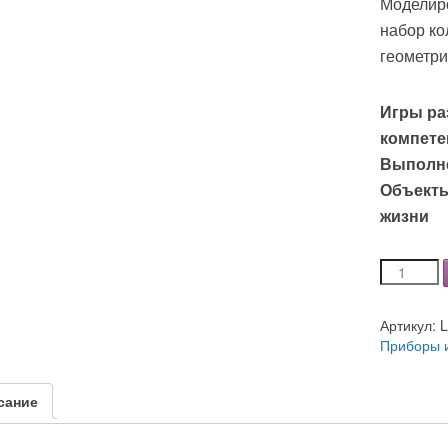
Моделир
набор ко
геометри
Игры ра
компете
Выполне
Объекты
жизни
Количеств
Набор
для
Артикул:
коллектив
Приборы 
творчеств
-
Моделиро
сание
2D
и