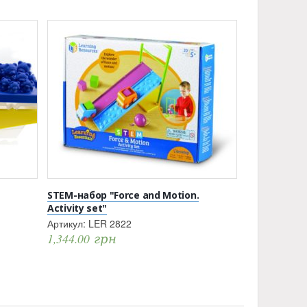
STEM-набор "Force and Motion.
Activity set"
Артикул:
LER 2822
1,344.00
грн