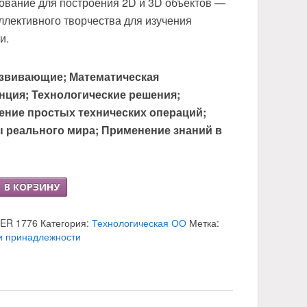
ование для построения 2D и 3D объектов —
ллективного творчества для изучения
и.
звивающие; Математическая
нция; Технологические решения;
ние простых технических операций;
 реального мира; Применение знаний в
о
В КОРЗИНУ
LER 1776
Категория:
Технологическая ОО
Метка:
ного
и принадлежности
а
вание