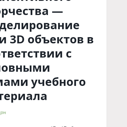
орчества —
делирование
и 3D объектов в
ответствии с
новными
мами учебного
териала
грн