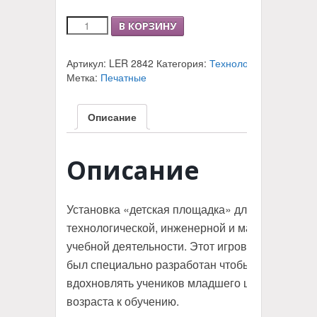
Количество
В КОРЗИНУ
Набор
технологических
Артикул:
LER 2842
Категория:
Технологическая ОО
карт
Метка:
Печатные
в
соответствии
с
Описание
основными
темами
учебного
Описание
материала
программы
начальной
школы
Установка «детская площадка» для научной,
технологической, инженерной и математическ
учебной деятельности. Этот игровой комплект
был специально разработан чтобы привлекать
вдохновлять учеников младшего школьного
возраста к обучению.