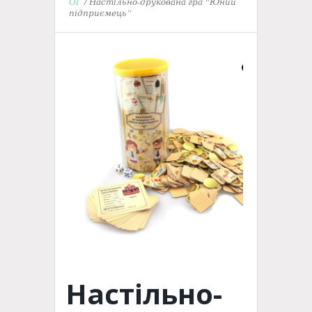
ОГ
/ Настільно-друкована гра “Юний
підприємець”
Настільно-