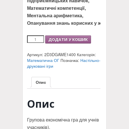
підприємницьких навичок,
Математичні компетенції,
Ментальна арифметика,
Опанування знань корисних у житті
Настільно-
ДОДАТИ У КОШИК
друкована
гра
Артикул:
2D3DGAME1400
Категорія:
"Юний
Математична ОГ
Позначка:
Настільно-
підприємець"
друковані ігри
кількість
Опис
Опис
Групова економічна гра для учнів (2-6
учасників).