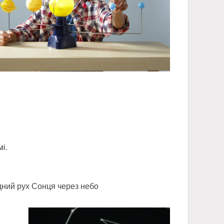
і.
идний рух Сонця через небо