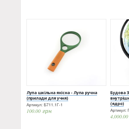
Лупа шкільна якісна - Лупа ручна
Будова З
(прилади для учня)
внутрішн
(ядро)
Артикул:
Б711.1Г-1
Артикул:
100.00
грн
4,000.0