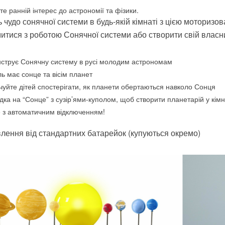
е ранній інтерес до астрономії та фізики.
ь чудо сонячної системи в будь-якій кімнаті з цією моториз
итися з роботою Сонячної системи або створити свій власн
струє Сонячну систему в русі молодим астрономам
ь має сонце та вісім планет
чуйте дітей спостерігати, як планети обертаються навколо Сонця
ка на “Сонце” з сузір’ями-куполом, щоб створити планетарій у кімнат
 з автоматичним відключенням!
лення від стандартних батарейок (купуються окремо)