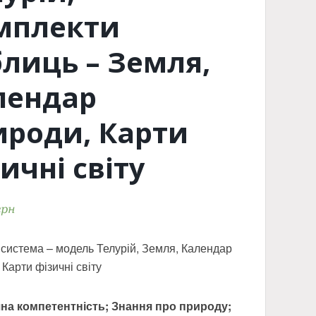
мплекти
блиць – Земля,
лендар
ироди, Карти
ичні світу
грн
система – модель Телурій, Земля, Календар
 Карти фізичні світу
чна компетентність; Знання про природу;