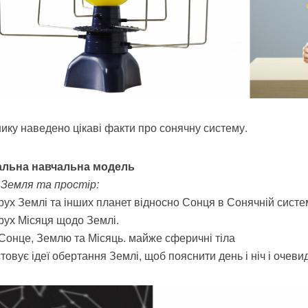
нику наведено цікаві факти про сонячну систему.
альна навчальна модель
 Земля та простір:
рух Землі та інших планет відносно Сонця в Сонячній систем
рух Місяця щодо Землі.
Сонце, Землю та Місяць. майже сферичні тіла
товує ідеї обертання Землі, щоб пояснити день і ніч і очев