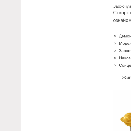
Заохочуйт
Створіт
ознайом
Демон
Модел
Заохо
Наклад
Сонце
Жив