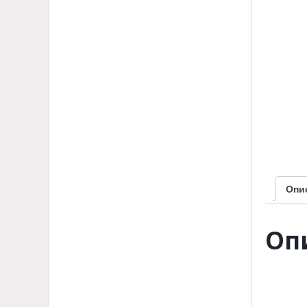
Опи
Оп