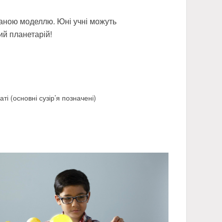
ованою моделлю. Юні учні можуть
ий планетарій!
і (основні сузір’я позначені)