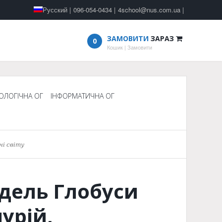
Русский
|
096-054-0434
|
4school@nus.com.ua
|
ЗАМОВИТИ
ЗАРАЗ
0
Кошик
|
Замовити
ОЛОГІЧНА ОГ
ІНФОРМАТИЧНА ОГ
ні світу
дель Глобуси
урій,