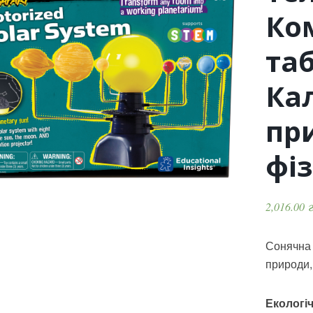
Ко
та
Ка
пр
фіз
2,016.00
Сонячна 
природи,
Екологі