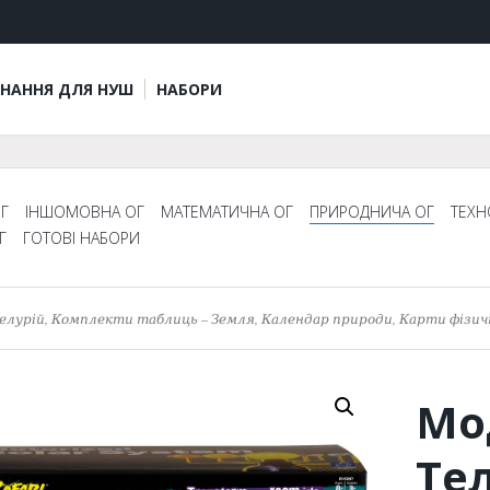
НАННЯ ДЛЯ НУШ
НАБОРИ
Г
ІНШОМОВНА ОГ
МАТЕМАТИЧНА ОГ
ПРИРОДНИЧА ОГ
ТЕХН
Г
ГОТОВІ НАБОРИ
елурій, Комплекти таблиць – Земля, Календар природи, Карти фізич
Мо
Тел