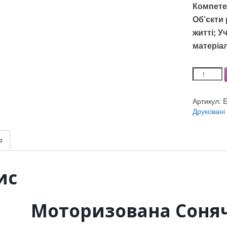
Компете
Об’єкти 
житті; 
матеріа
Модель
Глобуси
Телурій,
Артикул:
E
Комплект
Друковані
таблиць
-
Земля,
с
Календар
природи,
Карти
ис
фізичні
світу
кількість
Моторизована Соня