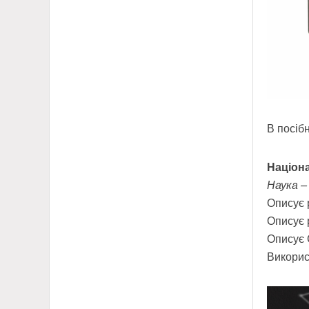
В посіб
Націон
Наука –
Описує 
Описує 
Описує 
Викорис