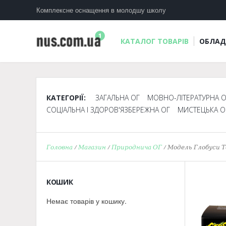
Комплексне оснащення в молодшу школу
КАТАЛОГ ТОВАРІВ
ОБЛАД
КАТЕГОРІЇ:
ЗАГАЛЬНА ОГ
МОВНО-ЛІТЕРАТУРНА О
СОЦІАЛЬНА І ЗДОРОВ'ЯЗБЕРЕЖНА ОГ
МИСТЕЦЬКА О
Головна
/
Магазин
/
Природнича ОГ
/ Модель Глобуси Т
КОШИК
Немає товарів у кошику.