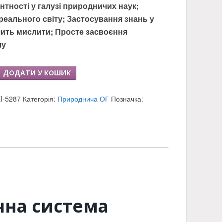
нтності у галузі природничих наук;
реального світу; Застосування знань у
Учить мислити; Просте засвоєння
лу
ДОДАТИ У КОШИК
I-5287
Категорія:
Природнича ОГ
Позначка:
и
чна система