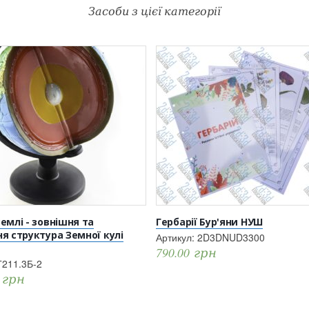
Засоби з цієї категорії
емлі - зовнішня та
Гербарії Бур'яни НУШ
я структура Земної кулі
Артикул:
2D3DNUD3300
790.00
грн
Г211.3Б-2
0
грн