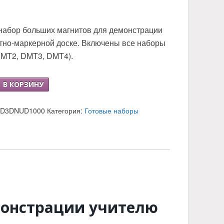
набор больших магнитов для демонстрации
тно-маркерной доске. Включены все наборы
DMT2, DMT3, DMT4).
о
В КОРЗИНУ
рационные
2D3DNUD1000
Категория:
Готовые наборы
ю
онстрации учителю