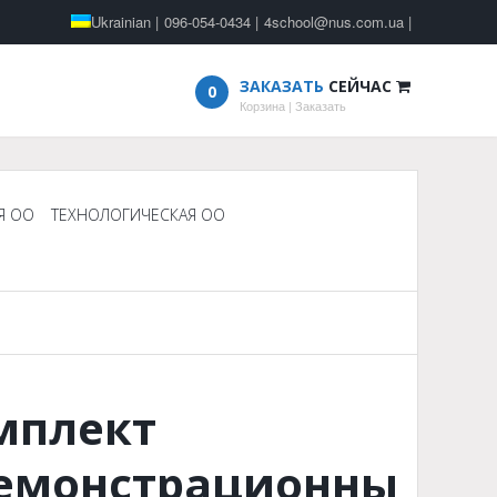
Ukrainian
|
096-054-0434
|
4school@nus.com.ua
|
ЗАКАЗАТЬ
СЕЙЧАС
0
Корзина
|
Заказать
Я ОО
ТЕХНОЛОГИЧЕСКАЯ ОО
мплект
емонстрационные