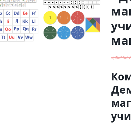
ма
уч
ма
3,200.00
Ко
Де
маг
учи