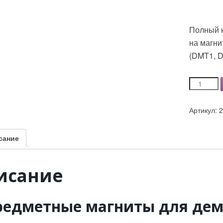
Полный 
на магни
(DMT1, 
Количеств
Комплект
«Демонст
Артикул:
магниты»
для
учителя
сание
на
магнитну
доску
исание
редметные магниты для дем