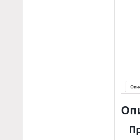
Опи
Оп
П