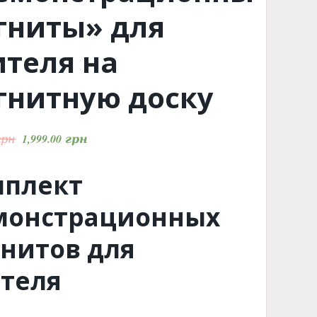
гниты» для
ителя на
гнитную доску
грн
1,999.00
грн
мплект
монстрационных
нитов для
теля