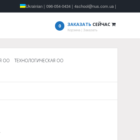
Ukrainian
|
096-054-0434
|
4school@nus.com.ua
|
ЗАКАЗАТЬ
СЕЙЧАС
0
Корзина
|
Заказать
Я ОО
ТЕХНОЛОГИЧЕСКАЯ ОО
.