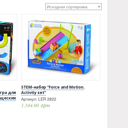
STEM-набор "Force and Motion.
гра для
Activity set"
ищеских
Артикул:
LER 2822
1,344.00
грн