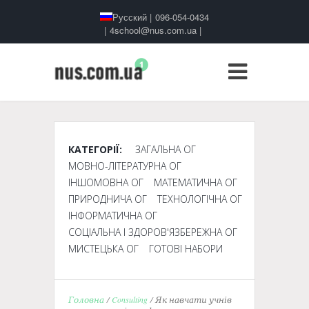
Русский
|
096-054-0434
|
4school@nus.com.ua
|
КАТЕГОРІЇ:
ЗАГАЛЬНА ОГ
МОВНО-ЛІТЕРАТУРНА ОГ
ІНШОМОВНА ОГ
МАТЕМАТИЧНА ОГ
ПРИРОДНИЧА ОГ
ТЕХНОЛОГІЧНА ОГ
ІНФОРМАТИЧНА ОГ
СОЦІАЛЬНА І ЗДОРОВ'ЯЗБЕРЕЖНА ОГ
МИСТЕЦЬКА ОГ
ГОТОВІ НАБОРИ
Головна
/
Consulting
/ Як навчати учнів