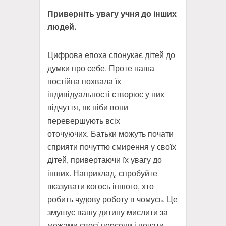
Приверніть увагу учня до інших
людей.
Цифрова епоха спонукає дітей до
думки про себе. Проте наша
постійна похвала їх
індивідуальності створює у них
відчуття, як ніби вони
перевершують всіх
оточуючих. Батьки можуть почати
сприяти почуттю смирення у своїх
дітей, привертаючи їх увагу до
інших. Наприклад,
спробуйте
вказувати когось іншого,
хто
робить чудову роботу в чомусь. Це
змушує вашу дитину мислити за
межами своєї персони і почати